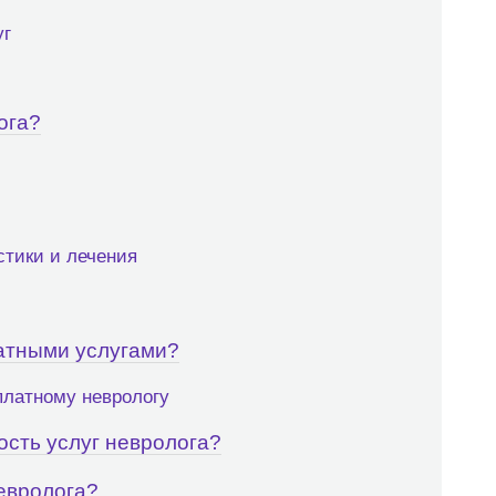
уг
ога?
стики и лечения
латными услугами?
платному неврологу
ость услуг невролога?
невролога?