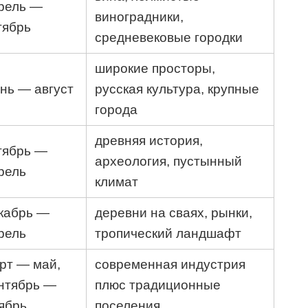
рель —
виноградники,
тябрь
средневековые городки
широкие просторы,
нь — август
русская культура, крупные
города
древняя история,
тябрь —
археология, пустынный
рель
климат
кабрь —
деревни на сваях, рынки,
рель
тропический ландшафт
рт — май,
современная индустрия
нтябрь —
плюс традиционные
ябрь
поселения