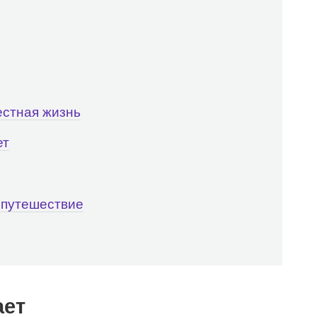
естная жизнь
ет
 путешествие
ает