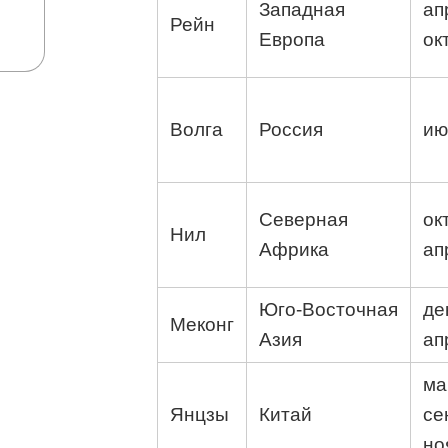
Западная
ап
Рейн
Европа
ок
Волга
Россия
ию
Северная
ок
Нил
Африка
ап
Юго‑Восточная
де
Меконг
Азия
ап
ма
Янцзы
Китай
се
но