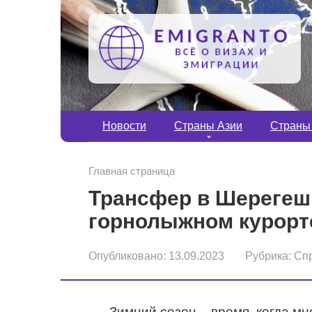
Перейти
к
контенту
Новости
Страны Азии
Страны
Главная страница
Трансфер в Шерегеш:
горнолыжном курорт
Опубликовано:
13.09.2023
Рубрика:
Сп
Зимний сезон – время, когда м