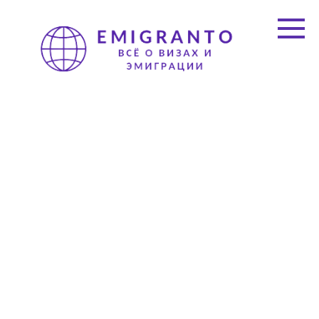
Перейти
к
контенту