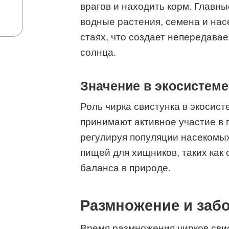
врагов и находить корм. Главны
водные растения, семена и нас
стаях, что создает непередава
солнца.
Значение в экосистеме
Роль чирка свистунка в экосис
принимают активное участие в
регулируя популяции насекомых
пищей для хищников, таких как
баланса в природе.
Размножение и забо
Время размножения чирков свис