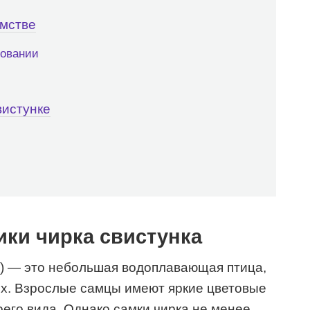
омстве
довании
вистунке
ики чирка свистунка
e) — это небольшая водоплавающая птица,
ых. Взрослые самцы имеют яркие цветовые
оего вида. Однако самки чирка не менее