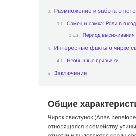
Размножение и забота о пот
Самец и самка: Роли в гнез
Период высиживания
Интересные факты о чирке с
Необычные привычки
Заключение
Общие характерист
Чирок свистунок (Anas penelop
относящаяся к семейству утин
отметки и выделяются среди св