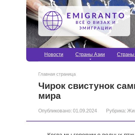
Перейти
к
контенту
Новости
Страны Азии
Страны
Главная страница
Чирок свистунок сам
мира
Опубликовано:
01.09.2024
Рубрика:
Жи
Когда мы говорим о водных пти