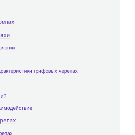
репах
пахи
ологии
арактеристики грифовых черепах
хи?
аимодействие
ерепах
репах