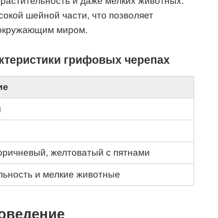
растительность и даже мелких животных.
сокой шейной части, что позволяет
 окружающим миром.
ктеристики грифовых черепах
ие
м
оричневый, желтоватый с пятнами
льность и мелкие животные
поведение