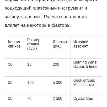
подходящий платёжный инструмент и
закинуть депозит. Размер пополнения
влияет на некоторые факторы.
Размер
Кол-во
Депозит
Игровой
ставки
спинов
(руб.)
автомат
(руб.)
Burning Wins:
50
15
200
classic 5 lines
Book of Sun:
50
150
5 000
Multichance
50
70
2 500
Crystal Sun