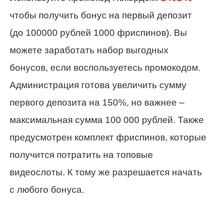
чтобы получить бонус на первый депозит
(до 100000 рублей 1000 фриспинов). Вы
можете заработать набор выгодных
бонусов, если воспользуетесь промокодом.
Администрация готова увеличить сумму
первого депозита на 150%, но важнее –
максимальная сумма 100 000 рублей. Также
предусмотрен комплект фриспинов, которые
получится потратить на топовые
видеослоты. К тому же разрешается начать
с любого бонуса.