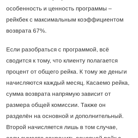
особенность и ценность программы –
рейкбек с максимальным коэффициентом
возврата 67%.
Если разобраться с программой, всё
сводится к тому, что клиенту полагается
процент от общего рейка. К тому же деньги
начисляются каждый месяц. Касаемо рейка,
сумма возврата напрямую зависит от
размера общей комиссии. Также он
разделён на основной и дополнительный.
Второй начисляется лишь в том случае,