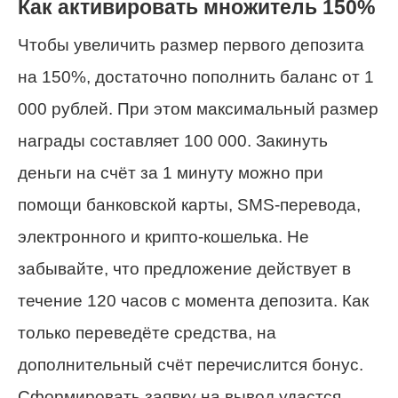
Как активировать множитель 150%
Чтобы увеличить размер первого депозита
на 150%, достаточно пополнить баланс от 1
000 рублей. При этом максимальный размер
награды составляет 100 000. Закинуть
деньги на счёт за 1 минуту можно при
помощи банковской карты, SMS-перевода,
электронного и крипто-кошелька. Не
забывайте, что предложение действует в
течение 120 часов с момента депозита. Как
только переведёте средства, на
дополнительный счёт перечислится бонус.
Сформировать заявку на вывод удастся,