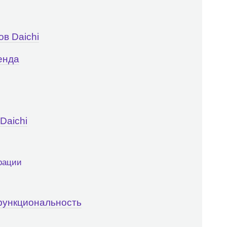
в Daichi
енда
Daichi
рации
функциональность