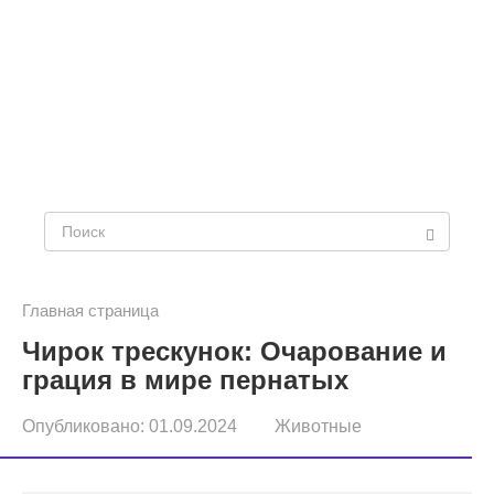
П
о
и
Главная страница
Чирок трескунок: Очарование и
с
грация в мире пернатых
к
Опубликовано:
01.09.2024
Животные
: