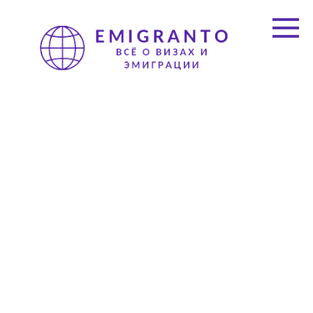
Перейти
к
контенту