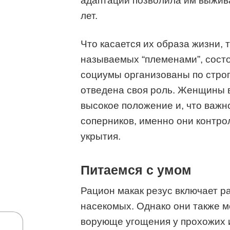
адаптации позволила им выжив
лет.
Что касается их образа жизни, т
называемых “племенами”, состо
социумы организованы по строг
отведена своя роль. Женщины в
высокое положение и, что важн
соперников, именно они контрол
укрытия.
Питаемся с умом
Рацион макак резус включает р
насекомых. Однако они также м
ворующе угощения у прохожих и