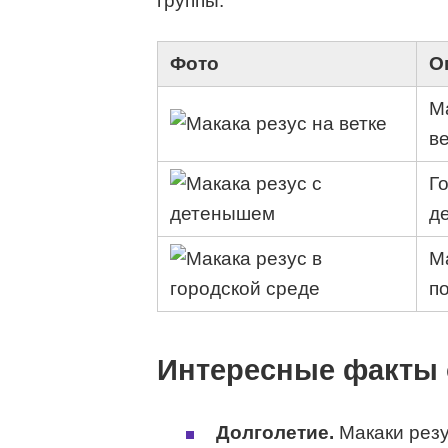
группы.
Фото
О
М
ве
Г
д
М
п
Интересные факты о
Долголетие.
Макаки резус