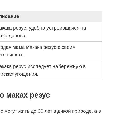
писание
акака резус, удобно устроившаяся на
тке дерева.
ордая мама макака резус с своим
етенышем.
акака резус исследует набережную в
оисках угощения.
 маках резус
 могут жить до 30 лет в дикой природе, а в