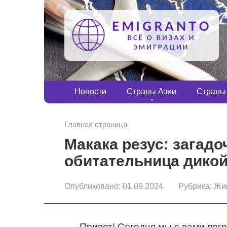
Перейти
к
контенту
Новости
Страны Азии
Страны
Главная страница
Макака резус: загадо
обитательница дико
Опубликовано:
01.09.2024
Рубрика:
Жи
Привет! Сегодня мы с вами пог