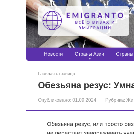
Перейти
к
контенту
Новости
Страны Азии
Страны
Главная страница
Обезьяна резус: Умна
Опубликовано:
01.09.2024
Рубрика:
Жи
Обезьяна резус, или просто рез
не перестает завораживать уч