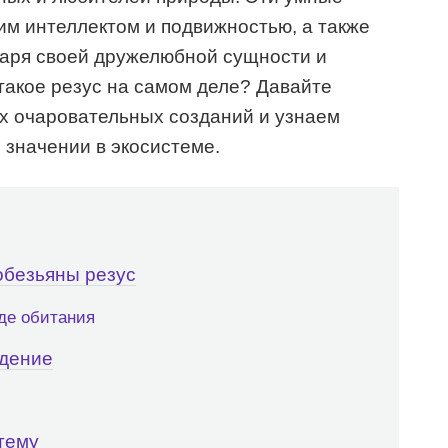
м интеллектом и подвижностью, а также
даря своей дружелюбной сущности и
такое резус на самом деле? Давайте
тих очаровательных созданий и узнаем
 значении в экосистеме.
обезьяны резус
де обитания
едение
тему