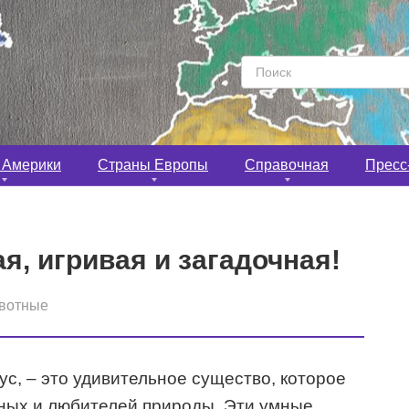
П
о
и
с
 Америки
Страны Европы
Справочная
Пресс
к
:
я, игривая и загадочная!
вотные
ус, – это удивительное существо, которое
еных и любителей природы. Эти умные