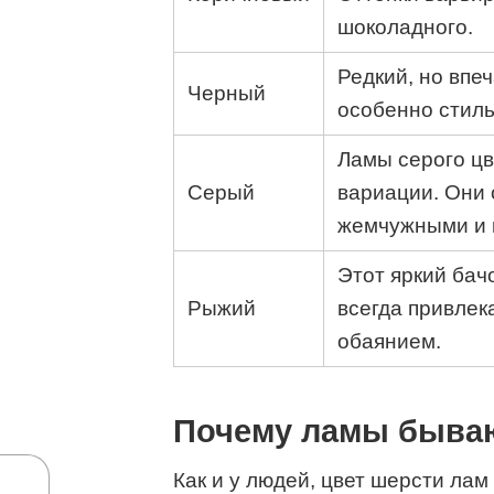
шоколадного.
Редкий, но впе
Черный
особенно стиль
Ламы серого цв
Серый
вариации. Они 
жемчужными и 
Этот яркий бач
Рыжий
всегда привле
обаянием.
Почему ламы бываю
Как и у людей, цвет шерсти лам